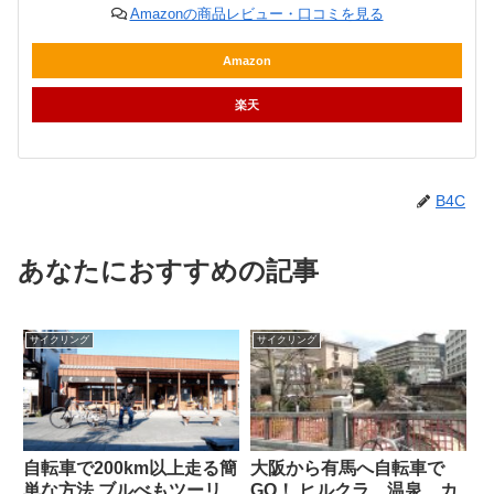
Amazonの商品レビュー・口コミを見る
Amazon
楽天
B4C
あなたにおすすめの記事
サイクリング
サイクリング
自転車で200km以上走る簡
大阪から有馬へ自転車で
単な方法 ブルべもツーリ
GO！ ヒルクラ、温泉、カ