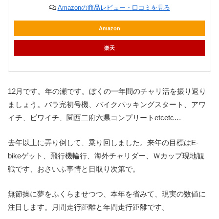
Amazonの商品レビュー・口コミを見る
Amazon
楽天
12月です。年の瀬です。ぼくの一年間のチャリ活を振り返り
ましょう。バラ完初号機、バイクパッキングスタート、アワ
イチ、ビワイチ、関西二府六県コンプリートetcetc…
去年以上に弄り倒して、乗り回しました。来年の目標はE-
bikeゲット、飛行機輪行、海外チャリダー、Ｗカップ現地観
戦です、おさいふ事情と日取り次第で。
無節操に夢をふくらませつつ、本年を省みて、現実の数値に
注目します。月間走行距離と年間走行距離です。