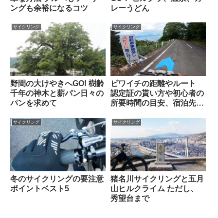
ングも余裕になるコツ
レーうどん
サイクリング
サイクリング
野間の大けやきへGO! 樹齢
ビワイチの距離やルート
千年の神木と薪パン日々の
認定証の貰い方や初心者の
パンを求めて
所要時間の目安、宿泊先の
紹介
サイクリング
サイクリング
冬のサイクリングの要注意
猪名川サイクリングと五月
ポイントベスト5
山ヒルクライム ただし、
秀望台まで