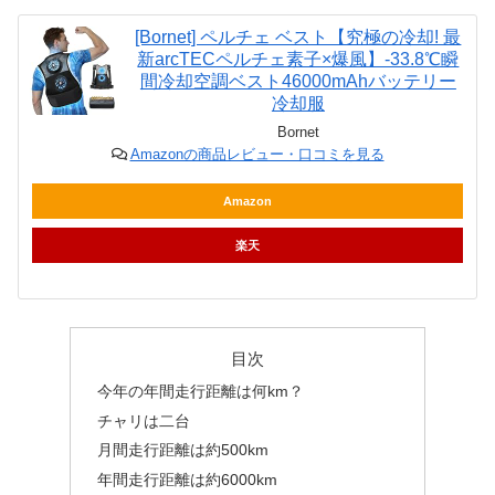
[Bornet] ペルチェ ベスト【究極の冷却! 最
新arcTECペルチェ素子×爆風】-33.8℃瞬
間冷却空調ベスト46000mAhバッテリー
冷却服
Bornet
Amazonの商品レビュー・口コミを見る
Amazon
楽天
目次
今年の年間走行距離は何km？
チャリは二台
月間走行距離は約500km
年間走行距離は約6000km