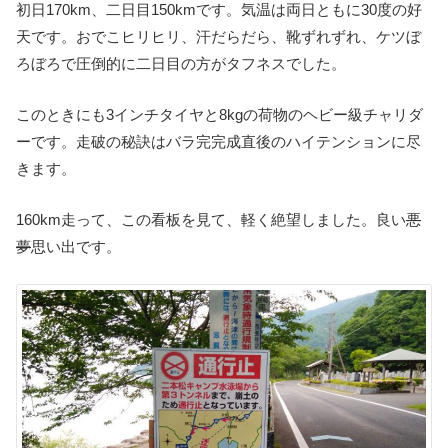
初日170km、二日目150kmです。気温は両日ともに30度の好
天です。おでこヒリヒリ、汗だらだら、靴ずれずれ、ケツぼ
ろぼろで圧倒的に二日目の方がタフネスでした。
このときにも3インチタイヤと8kgの荷物のヘビー級チャリダ
ーです。走破の秘訣はバラ完完成直後のハイテンションに尽
きます。
160km走って、この看板を見て、軽く絶望しました。良い
悪
夢
思い出です。