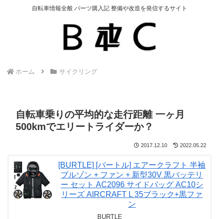
自転車情報全般 パーツ購入記 整備や改造を発信するサイト
ホーム
サイクリング
自転車乗りの平均的な走行距離 一ヶ月
500kmでエリートライダーか？
2017.12.10
2022.05.22
[BURTLE] [バートル] エアークラフト 半袖
ブルゾン + ファン + 新型30V 黒バッテリ
ー セット AC2096 サイドバッグ AC10シ
リーズ AIRCRAFT L 35ブラック+黒ファ
ン
BURTLE