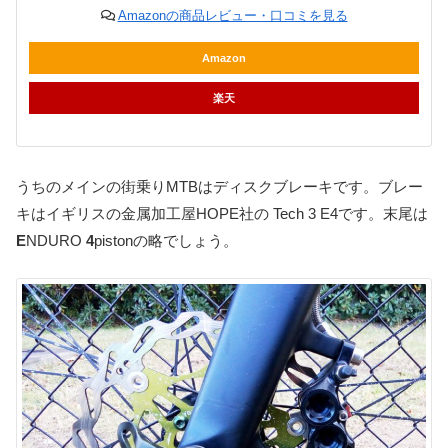
Amazonの商品レビュー・口コミを見る
Amazon
楽天
うちのメインの街乗りMTBはディスクブレーキです。ブレー
キはイギリスの金属加工屋HOPE社の Tech 3 E4です。末尾は
E
NDURO
4
pistonの略でしょう。