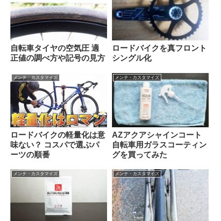
自転車タイヤの空気圧 適
ロードバイクを真フロント
正値の調べ方や記号の見方
シングル化
メンテ・カスタマイズ
メンテ・カスタマイズ
ロードバイクの軽量化は意
AZアクアシャインコート
味ない？ コスパで選ぶパ
自転車用ガラスコーティン
ーツの順番
グを買ってみた
メンテ・カスタマイズ
メンテ・カスタマイズ