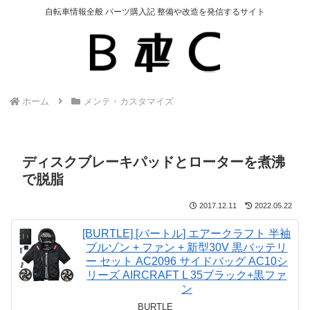
自転車情報全般 パーツ購入記 整備や改造を発信するサイト
ホーム
メンテ・カスタマイズ
ディスクブレーキパッドとローターを煮沸
で脱脂
2017.12.11
2022.05.22
[BURTLE] [バートル] エアークラフト 半袖
ブルゾン + ファン + 新型30V 黒バッテリ
ー セット AC2096 サイドバッグ AC10シ
リーズ AIRCRAFT L 35ブラック+黒ファ
ン
BURTLE