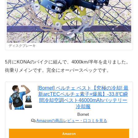
ディスクブレーキ
5月にKONAのバイクに組んで、4000km/半年を走りました。
街乗りメインです。完全にオーバースペックです。
[Bornet] ペルチェ ベスト【究極の冷却! 最
新arcTECペルチェ素子×爆風】-33.8℃瞬
間冷却空調ベスト46000mAhバッテリー
冷却服
Bornet
Amazonの商品レビュー・口コミを見る
Amazon