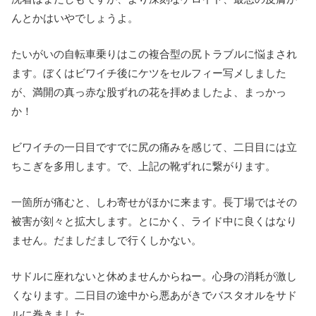
んとかはいやでしょうよ。
たいがいの自転車乗りはこの複合型の尻トラブルに悩まされ
ます。ぼくはビワイチ後にケツをセルフィー写メしました
が、満開の真っ赤な股ずれの花を拝めましたよ、まっかっ
か！
ビワイチの一日目ですでに尻の痛みを感じて、二日目には立
ちこぎを多用します。で、上記の靴ずれに繋がります。
一箇所が痛むと、しわ寄せがほかに来ます。長丁場ではその
被害が刻々と拡大します。とにかく、ライド中に良くはなり
ません。だましだましで行くしかない。
サドルに座れないと休めませんからねー。心身の消耗が激し
くなります。二日目の途中から悪あがきでバスタオルをサド
ルに巻きました。