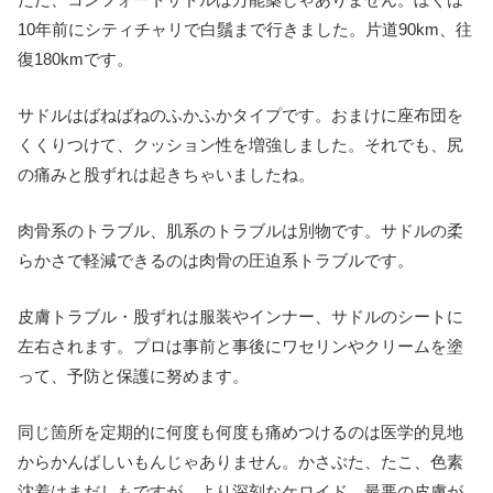
10年前にシティチャリで白鬚まで行きました。片道90km、往
復180kmです。
サドルはばねばねのふかふかタイプです。おまけに座布団を
くくりつけて、クッション性を増強しました。それでも、尻
の痛みと股ずれは起きちゃいましたね。
肉骨系のトラブル、肌系のトラブルは別物です。サドルの柔
らかさで軽減できるのは肉骨の圧迫系トラブルです。
皮膚トラブル・股ずれは服装やインナー、サドルのシートに
左右されます。プロは事前と事後にワセリンやクリームを塗
って、予防と保護に努めます。
同じ箇所を定期的に何度も何度も痛めつけるのは医学的見地
からかんばしいもんじゃありません。かさぶた、たこ、色素
沈着はまだしもですが、より深刻なケロイド、最悪の皮膚が