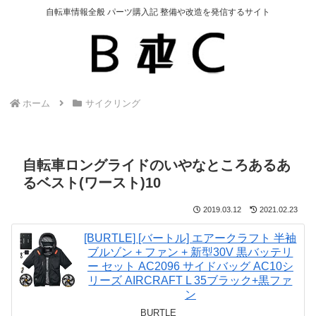
自転車情報全般 パーツ購入記 整備や改造を発信するサイト
ホーム
サイクリング
自転車ロングライドのいやなところあるあ
るベスト(ワースト)10
2019.03.12
2021.02.23
[BURTLE] [バートル] エアークラフト 半袖
ブルゾン + ファン + 新型30V 黒バッテリ
ー セット AC2096 サイドバッグ AC10シ
リーズ AIRCRAFT L 35ブラック+黒ファ
ン
BURTLE