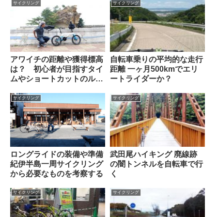
サイクリング
サイクリング
アワイチの距離や獲得標高
自転車乗りの平均的な走行
は？ 初心者が目指すタイ
距離 一ヶ月500kmでエリ
ムやショートカットのルー
ートライダーか？
トなど
サイクリング
サイクリング
ロングライドの装備や準備
武田尾ハイキング 廃線跡
紀伊半島一周サイクリング
の闇トンネルを自転車で行
から必要なものを考察する
く
サイクリング
サイクリング