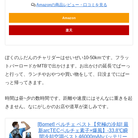
Amazonの商品レビュー・口コミを見る
Amazon
楽天
ぼくのふだんのチャリダーはせいぜい10-50kmです。フラッ
トバーロードかMTBで出かけます。お出かけの延長でぱーっ
と行って、ランチやおやつや買い物をして、日没までにぱー
っと帰ってきます。
時間は昼~夕の数時間です。距離や速度にはそんなに重きを起
きません。なにがしかのお店や道草が楽しみです。
[Bornet] ペルチェ ベスト【究極の冷却! 最
新arcTECペルチェ素子×爆風】-33.8℃瞬
間冷却空調ベスト46000mAhバッテリー