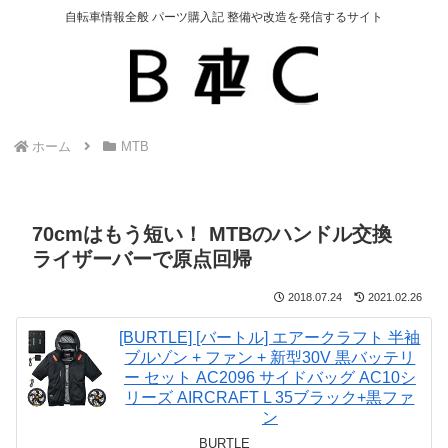
自転車情報全般 パーツ購入記 整備や改造を発信するサイト
ホーム
MTB
70cmはもう短い！ MTBのハンドル交換
ライザーバーで原点回帰
2018.07.24
2021.02.26
[BURTLE] [バートル] エアークラフト 半袖
ブルゾン + ファン + 新型30V 黒バッテリ
ー セット AC2096 サイドバッグ AC10シ
リーズ AIRCRAFT L 35ブラック+黒ファ
ン
BURTLE