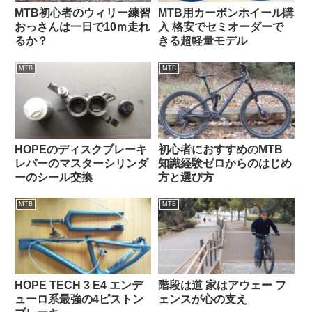
MTB初心者のウィリー練習
MTB用カーボンホイール購
おっさんは一日で10ｍ走れ
入 格安でセミオーダーで
るか？
きる超軽量モデル
MTB
MTB
HOPEのディスクブレーキ
初心者におすすめのMTB
レバーのマスターシリンダ
知識経験ゼロからのはじめ
ーのシール交換
方と選び方
MTB
MTB
HOPE TECH 3 E4 エンデ
階段は道 家はアウェー フ
ューロ系最強の4ピストン
ェンスが心の支え