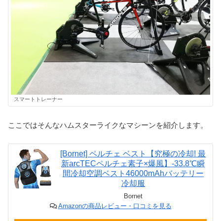
スマートトレーナー
ここではそんなハムスターライクなマシーンを紹介します。
[Bornet] ペルチェ ベスト【究極の冷却! 最
新arcTECペルチェ素子×爆風】-33.8℃瞬
間冷却空調ベスト46000mAhバッテリー
冷却服
Bornet
Amazonの商品レビュー・口コミを見る