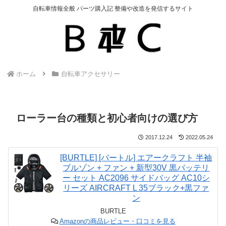
自転車情報全般 パーツ購入記 整備や改造を発信するサイト
ホーム
自転車アクセサリー
ローラー台の種類と初心者向けの選び方
2017.12.24
2022.05.24
[BURTLE] [バートル] エアークラフト 半袖
ブルゾン + ファン + 新型30V 黒バッテリ
ー セット AC2096 サイドバッグ AC10シ
リーズ AIRCRAFT L 35ブラック+黒ファ
ン
BURTLE
Amazonの商品レビュー・口コミを見る