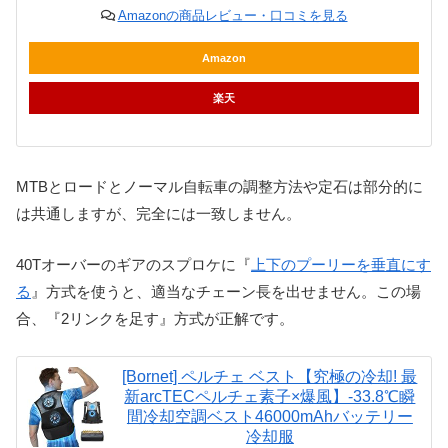
Amazonの商品レビュー・口コミを見る
Amazon
楽天
MTBとロードとノーマル自転車の調整方法や定石は部分的に
は共通しますが、完全には一致しません。
40Tオーバーのギアのスプロケに『
上下のプーリーを垂直にす
る
』方式を使うと、適当なチェーン長を出せません。この場
合、『2リンクを足す』方式が正解です。
[Bornet] ペルチェ ベスト【究極の冷却! 最
新arcTECペルチェ素子×爆風】-33.8℃瞬
間冷却空調ベスト46000mAhバッテリー
冷却服