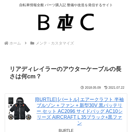
自転車情報全般 パーツ購入記 整備や改造を発信するサイト
ホーム
メンテ・カスタマイズ
リアディレイラーのアウターケーブルの長
さは何cm？
2018.05.09
2021.07.22
[BURTLE] [バートル] エアークラフト 半袖
ブルゾン + ファン + 新型30V 黒バッテリ
ー セット AC2096 サイドバッグ AC10シ
リーズ AIRCRAFT L 35ブラック+黒ファ
ン
BURTLE