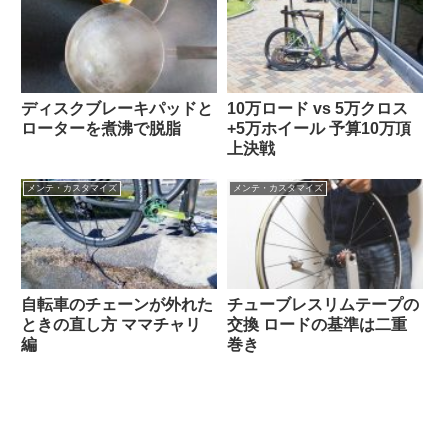
ディスクブレーキパッドと
10万ロード vs 5万クロス
ローターを煮沸で脱脂
+5万ホイール 予算10万頂
上決戦
メンテ・カスタマイズ
メンテ・カスタマイズ
自転車のチェーンが外れた
チューブレスリムテープの
ときの直し方 ママチャリ
交換 ロードの基準は二重
編
巻き