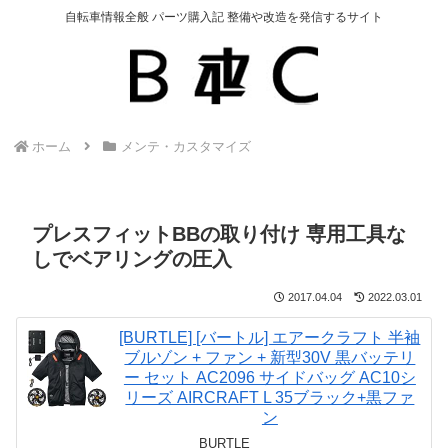
自転車情報全般 パーツ購入記 整備や改造を発信するサイト
ホーム
メンテ・カスタマイズ
プレスフィットBBの取り付け 専用工具な
しでベアリングの圧入
2017.04.04
2022.03.01
[BURTLE] [バートル] エアークラフト 半袖
ブルゾン + ファン + 新型30V 黒バッテリ
ー セット AC2096 サイドバッグ AC10シ
リーズ AIRCRAFT L 35ブラック+黒ファ
ン
BURTLE