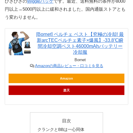
ひさびさの
Wiggleパッケ
です。最近、送料無料の条件が8000
円以上→5000円以上に緩和されました。国内通販ストアとも
う変わりません。
[Bornet] ペルチェ ベスト【究極の冷却! 最
新arcTECペルチェ素子×爆風】-33.8℃瞬
間冷却空調ベスト46000mAhバッテリー
冷却服
Bornet
Amazonの商品レビュー・口コミを見る
Amazon
楽天
目次
クランクとBBは一心同体