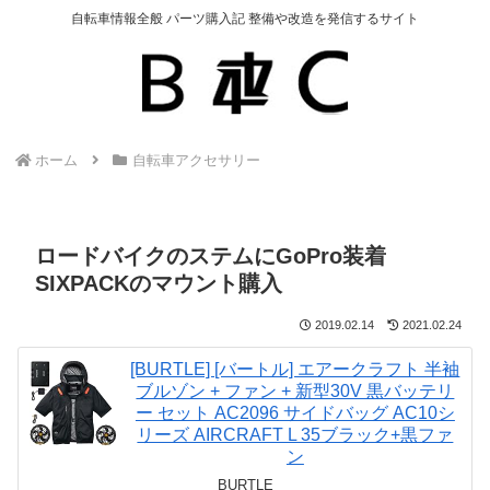
自転車情報全般 パーツ購入記 整備や改造を発信するサイト
ホーム
自転車アクセサリー
ロードバイクのステムにGoPro装着
SIXPACKのマウント購入
2019.02.14
2021.02.24
[BURTLE] [バートル] エアークラフト 半袖
ブルゾン + ファン + 新型30V 黒バッテリ
ー セット AC2096 サイドバッグ AC10シ
リーズ AIRCRAFT L 35ブラック+黒ファ
ン
BURTLE