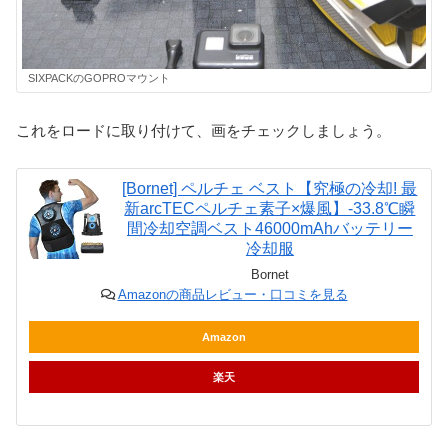
SIXPACKのGOPROマウント
これをロードに取り付けて、画をチェックしましょう。
[Bornet] ペルチェ ベスト【究極の冷却! 最
新arcTECペルチェ素子×爆風】-33.8℃瞬
間冷却空調ベスト46000mAhバッテリー
冷却服
Bornet
Amazonの商品レビュー・口コミを見る
Amazon
楽天