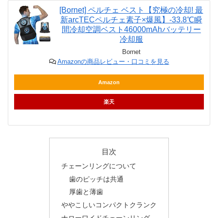
[Bornet] ペルチェ ベスト【究極の冷却! 最
新arcTECペルチェ素子×爆風】-33.8℃瞬
間冷却空調ベスト46000mAhバッテリー
冷却服
Bornet
Amazonの商品レビュー・口コミを見る
Amazon
楽天
目次
チェーンリングについて
歯のピッチは共通
厚歯と薄歯
ややこしいコンパクトクランク