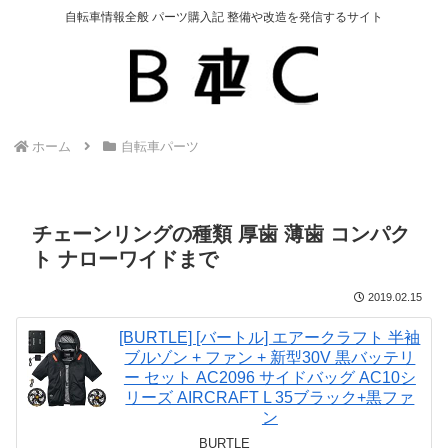
自転車情報全般 パーツ購入記 整備や改造を発信するサイト
ホーム
自転車パーツ
チェーンリングの種類 厚歯 薄歯 コンパク
ト ナローワイドまで
2019.02.15
[BURTLE] [バートル] エアークラフト 半袖
ブルゾン + ファン + 新型30V 黒バッテリ
ー セット AC2096 サイドバッグ AC10シ
リーズ AIRCRAFT L 35ブラック+黒ファ
ン
BURTLE