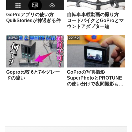
GoProアプリの使い方
自転車車載動画の撮り方
QuikStoriesが神過ぎる件
ロードバイクとGoProとマ
ウントアダプター編
GOPRO
GOPRO
Gopro比較 6と7やグレー
GoProの写真撮影
ドの違い
SuperPhotoとPROTUNE
の使い分けで夜間撮影も
OK