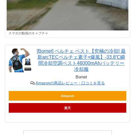
スマホの動画のキャプチャ
[Bornet] ペルチェ ベスト【究極の冷却! 最
新arcTECペルチェ素子×爆風】-33.8℃瞬
間冷却空調ベスト46000mAhバッテリー
冷却服
Bornet
Amazonの商品レビュー・口コミを見る
Amazon
楽天