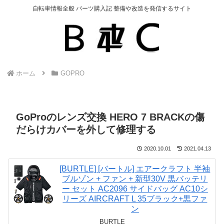
自転車情報全般 パーツ購入記 整備や改造を発信するサイト
ホーム
GOPRO
GoProのレンズ交換 HERO 7 BRACKの傷
だらけカバーを外して修理する
2020.10.01
2021.04.13
[BURTLE] [バートル] エアークラフト 半袖
ブルゾン + ファン + 新型30V 黒バッテリ
ー セット AC2096 サイドバッグ AC10シ
リーズ AIRCRAFT L 35ブラック+黒ファ
ン
BURTLE