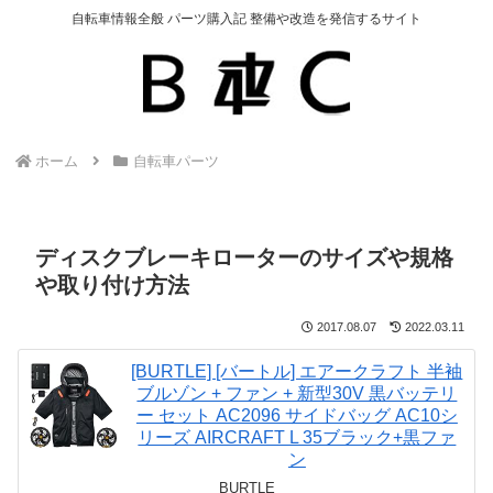
自転車情報全般 パーツ購入記 整備や改造を発信するサイト
ホーム
自転車パーツ
ディスクブレーキローターのサイズや規格
や取り付け方法
2017.08.07
2022.03.11
[BURTLE] [バートル] エアークラフト 半袖
ブルゾン + ファン + 新型30V 黒バッテリ
ー セット AC2096 サイドバッグ AC10シ
リーズ AIRCRAFT L 35ブラック+黒ファ
ン
BURTLE