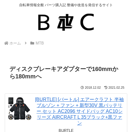
自転車情報全般 パーツ購入記 整備や改造を発信するサイト
ホーム
MTB
ディスクブレーキアダプターで160mmか
ら180mmへ
2018.12.02
2021.02.25
[BURTLE] [バートル] エアークラフト 半袖
ブルゾン + ファン + 新型30V 黒バッテリ
ー セット AC2096 サイドバッグ AC10シ
リーズ AIRCRAFT L 35ブラック+黒ファ
ン
BURTLE