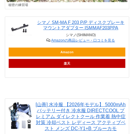
秘密の練習場
シマノ SM-MA F 203 P/P ディスクブレーキ
マウントアダプター ISMMAF203PPA
シマノ(SHIMANO)
Amazonの商品レビュー・口コミを見る
Amazon
楽天
[山善] 水冷服 【2026年モデル】 5000mAh
バッテリー付き 冷水服 DIRECTCOOL プ
レミアム ダイレクトクール 作業着 熱中症
対策 冷却ベスト レディース アクティブベ
スト メンズ DC-Y1+B ブルーカモ