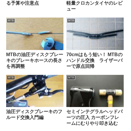
る予算や注意点
軽量クロカンタイヤのレビ
ュー
MTB
MTB
MTBの油圧ディスクブレー
70cmはもう短い！ MTBの
キのブレーキホースの長さ
ハンドル交換 ライザーバ
を再調整
ーで原点回帰
MTB
MTB
油圧ディスクブレーキのフ
セミインテグラルヘッドパ
ルード交換入門編
ーツの圧入 カーボンフレ
ームにむりやり叩き込む