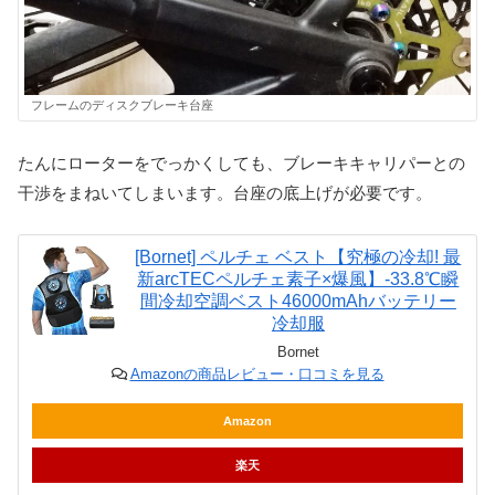
フレームのディスクブレーキ台座
たんにローターをでっかくしても、ブレーキキャリパーとの
干渉をまねいてしまいます。台座の底上げが必要です。
[Bornet] ペルチェ ベスト【究極の冷却! 最
新arcTECペルチェ素子×爆風】-33.8℃瞬
間冷却空調ベスト46000mAhバッテリー
冷却服
Bornet
Amazonの商品レビュー・口コミを見る
Amazon
楽天