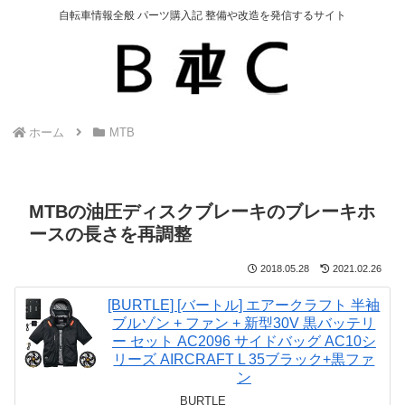
自転車情報全般 パーツ購入記 整備や改造を発信するサイト
ホーム
MTB
MTBの油圧ディスクブレーキのブレーキホ
ースの長さを再調整
2018.05.28
2021.02.26
[BURTLE] [バートル] エアークラフト 半袖
ブルゾン + ファン + 新型30V 黒バッテリ
ー セット AC2096 サイドバッグ AC10シ
リーズ AIRCRAFT L 35ブラック+黒ファ
ン
BURTLE