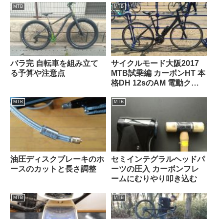
MTB
MTB
バラ完 自転車を組み立て
サイクルモード大阪2017
る予算や注意点
MTB試乗編 カーボンHT 本
格DH 12sのAM 電動クロ
ス
MTB
MTB
油圧ディスクブレーキのホ
セミインテグラルヘッドパ
ースのカットと長さ調整
ーツの圧入 カーボンフレ
ームにむりやり叩き込む
MTB
MTB