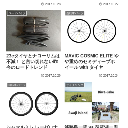
2017.10.28
2017.10.27
ロードバイク
自転車パーツ
23cタイヤとナローリムは
MAVIC COSMIC ELITE や
不滅！ と言い切れない昨
や重めのセミディープホ
今のロードトレンド
イール with タイヤ
2017.10.26
2017.10.24
自転車パーツ
サイクリング
シャマルミレ レーゼロナ
淡路島一周 vs 琵琶湖一周