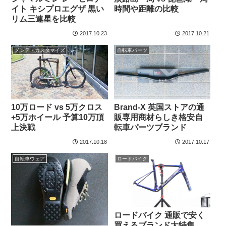
イト キシプロエグザ 黒い
時間や距離の比較
リム三連星を比較
2017.10.23
2017.10.21
メンテ・カスタマイズ
自転車パーツ
10万ロード vs 5万クロス
Brand-X 英国ストアの通
+5万ホイール 予算10万頂
販専用商材らしき格安自
上決戦
転車パーツブランド
2017.10.18
2017.10.17
自転車ウェア
ロードバイク
ロードバイク 通販で安く
買えるブランド大特集