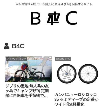
自転車情報全般 パーツ購入記 整備や改造を発信するサイト
B4C
バイクパッキング
自転車パーツ
ジブリの聖地 無人島の友
ヶ島でキャンプ野宿 定期
カンパニョーロシロッコ
船に自転車を手荷物で持
35 セミディープの定番が
ち込んでみた
ワイド化&軽量化