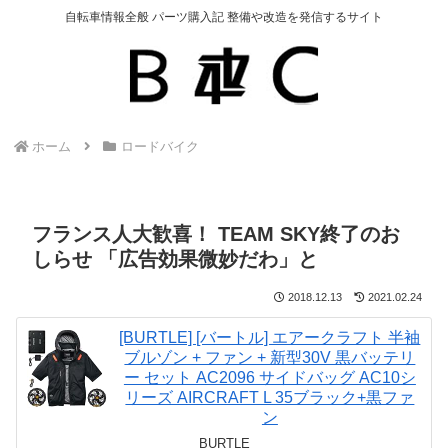
自転車情報全般 パーツ購入記 整備や改造を発信するサイト
ホーム
ロードバイク
フランス人大歓喜！ TEAM SKY終了のお
しらせ 「広告効果微妙だわ」と
2018.12.13
2021.02.24
[BURTLE] [バートル] エアークラフト 半袖
ブルゾン + ファン + 新型30V 黒バッテリ
ー セット AC2096 サイドバッグ AC10シ
リーズ AIRCRAFT L 35ブラック+黒ファ
ン
BURTLE