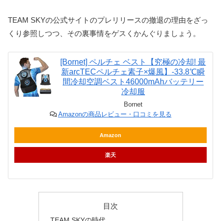
TEAM SKYの公式サイトのプレリリースの撤退の理由をざっ
くり参照しつつ、その裏事情をゲスくかんぐりましょう。
[Bornet] ペルチェ ベスト【究極の冷却! 最
新arcTECペルチェ素子×爆風】-33.8℃瞬
間冷却空調ベスト46000mAhバッテリー
冷却服
Bornet
Amazonの商品レビュー・口コミを見る
Amazon
楽天
目次
TEAM SKYの時代