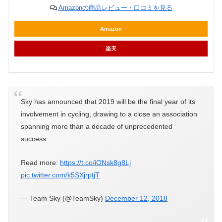
Amazonの商品レビュー・口コミを見る
Amazon
楽天
Sky has announced that 2019 will be the final year of its
involvement in cycling, drawing to a close an association
spanning more than a decade of unprecedented
success.
Read more:
https://t.co/iONsk8g8Lj
pic.twitter.com/k5SXjrptjT
— Team Sky (@TeamSky)
December 12, 2018