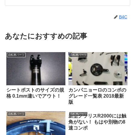
B4C
あなたにおすすめの記事
自転車パーツ
自転車パーツ
シートポストのサイズの規
カンパニョーロのコンポの
格 0.1mm違いでアウト！
グレード一覧表 2018最新
版
自転車パーツ
自転車パーツ
新型クラリスR2000には触
角がない！ もはや別物の8
速コンポ