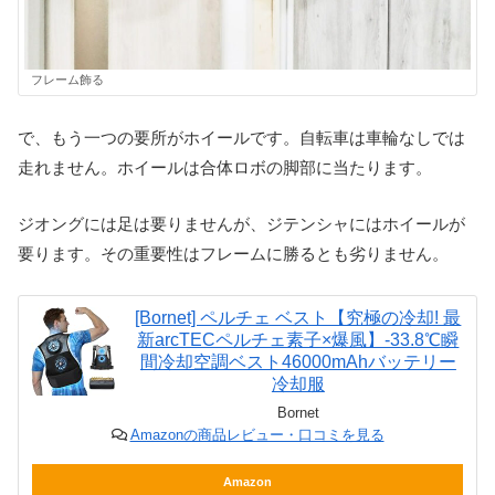
フレーム飾る
で、もう一つの要所がホイールです。自転車は車輪なしでは
走れません。ホイールは合体ロボの脚部に当たります。
ジオングには足は要りませんが、ジテンシャにはホイールが
要ります。その重要性はフレームに勝るとも劣りません。
[Bornet] ペルチェ ベスト【究極の冷却! 最
新arcTECペルチェ素子×爆風】-33.8℃瞬
間冷却空調ベスト46000mAhバッテリー
冷却服
Bornet
Amazonの商品レビュー・口コミを見る
Amazon