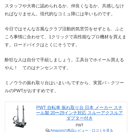
スタッフや大将に認められるか、仲良くなるか、共感しなけ
ればなりません。現代的なコミュ障には辛いものです。
今日ではそんな古風なクラブ活動的気苦労をせずとも、ふと
ころ事情に合わせて、1クリックで高性能なプロ機材を買えま
す。ロードバイクはとくにそうです。
酔狂な人は自分で手組しましょう。工具台でホイール買える
やん！ てのはナンセンスです。
ミノウラの振れ取り台はいまいちですから、実質パ－クツー
ルのPWTがおすすめです。
PWT 自転車 振れ取り台 日本 メーカー スチ
ール製 20〜29インチ対応 スルーアクスルア
ダプター付き
PWT
Amazonの商品レビュー・口コミを見る