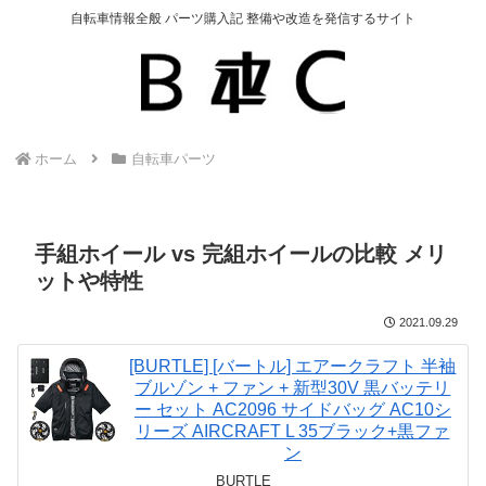
自転車情報全般 パーツ購入記 整備や改造を発信するサイト
ホーム
自転車パーツ
手組ホイール vs 完組ホイールの比較 メリ
ットや特性
2021.09.29
[BURTLE] [バートル] エアークラフト 半袖
ブルゾン + ファン + 新型30V 黒バッテリ
ー セット AC2096 サイドバッグ AC10シ
リーズ AIRCRAFT L 35ブラック+黒ファ
ン
BURTLE