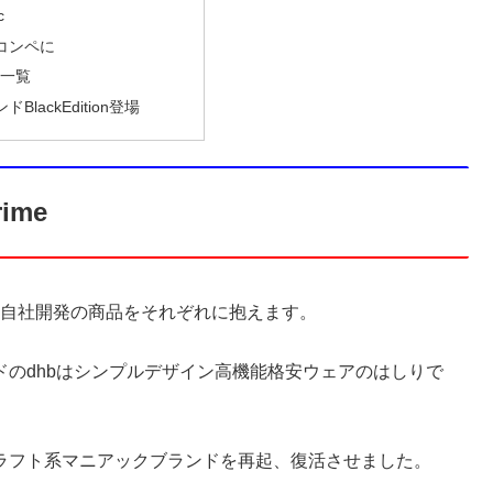
c
コンペに
ル一覧
lackEdition登場
ime
ドや自社開発の商品をそれぞれに抱えます。
ドのdhbはシンプルデザイン高機能格安ウェアのはしりで
豪のクラフト系マニアックブランドを再起、復活させました。