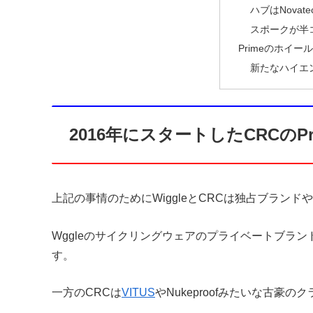
ハブはNovate
スポークが半
Primeのホイー
新たなハイエンドB
2016年にスタートしたCRCのPr
上記の事情のためにWiggleとCRCは独占ブラン
Wggleのサイクリングウェアのプライベートブラン
す。
一方のCRCは
VITUS
やNukeproofみたいな古