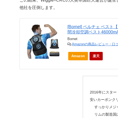
この結果、Wiggle=CRCの大英帝国巨大連合が
他社を圧倒します。
[Bornet] ペルチェ ベス
間冷却空調ベスト46000m
Bornet
Amazonの商品レビュー・口
Amazon
楽天
2016年にスター
安いカーボンク
すっかりメジ
リムの製造国は