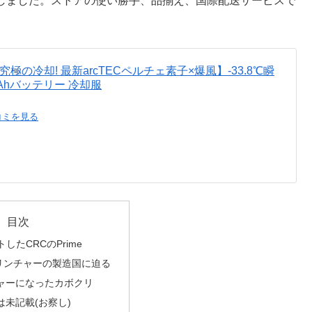
誕生しました。ストアの使い勝手、品揃え、国際配送サービスで
ト【究極の冷却! 最新arcTECペルチェ素子×爆風】-33.8℃瞬
Ahバッテリー 冷却服
コミを見る
目次
トしたCRCのPrime
リンチャーの製造国に迫る
ャーになったカボクリ
未記載(お察し)