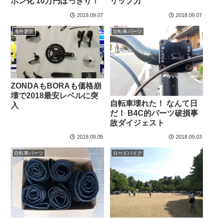
ボン化 10万円ぽっきり！
リップ力
2018.09.07
2018.09.07
海外通販
自転車パーツ
ZONDAもBORAも価格崩
壊で2018最安レベルに突
自転車壊れた！ なんて日
入
だ！ B4C的パーツ破損事
故ダイジェスト
2018.09.05
2018.09.03
自転車パーツ
ロードバイク