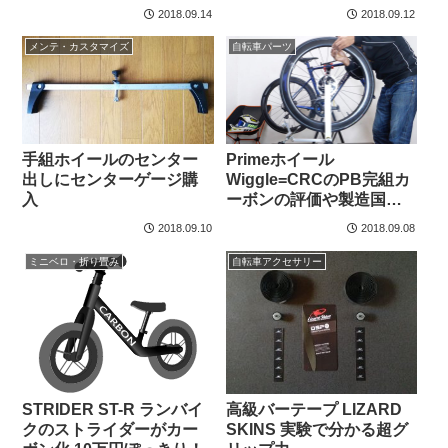
2018.09.14
2018.09.12
メンテ・カスタマイズ
自転車パーツ
Primeホイール
手組ホイールのセンター
Wiggle=CRCのPB完組カ
出しにセンターゲージ購
ーボンの評価や製造国に
入
迫る
2018.09.10
2018.09.08
ミニベロ・折り畳み
自転車アクセサリー
STRIDER ST-R ランバイ
高級バーテープ LIZARD
クのストライダーがカー
SKINS 実験で分かる超グ