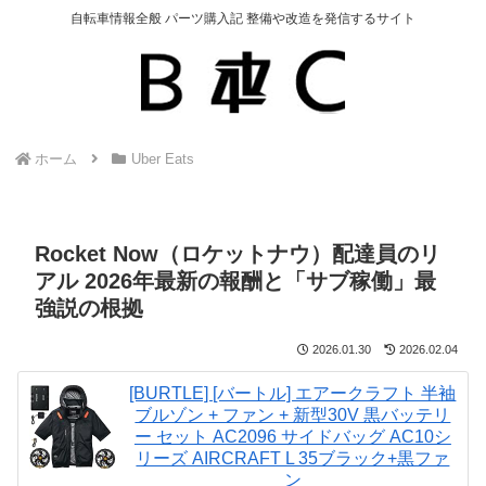
自転車情報全般 パーツ購入記 整備や改造を発信するサイト
ホーム
Uber Eats
Rocket Now（ロケットナウ）配達員のリ
アル 2026年最新の報酬と「サブ稼働」最
強説の根拠
2026.01.30
2026.02.04
[BURTLE] [バートル] エアークラフト 半袖
ブルゾン + ファン + 新型30V 黒バッテリ
ー セット AC2096 サイドバッグ AC10シ
リーズ AIRCRAFT L 35ブラック+黒ファ
ン