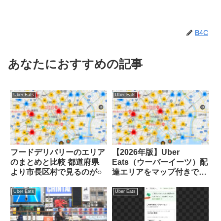
B4C
あなたにおすすめの記事
Uber Eats
Uber Eats
フードデリバリーのエリア
【2026年版】Uber
のまとめと比較 都道府県
Eats（ウーバーイーツ）配
より市長区村で見るのが○
達エリアをマップ付きで解
説
Uber Eats
Uber Eats