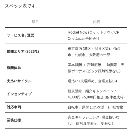
スペック表です。
項目
内容
Rocket Now (ロケットナウ) / CP
サービス名 / 運営
One Japan合同会社
東京都内 (港区・渋谷区等)、仙台
展開エリア (2026/1)
市、札幌市、大阪府の一部
基本報酬 ＋ 距離報酬 ＋ 時間帯・天
報酬体系
候ボーナス (ピック距離報酬なし)
支払いサイクル
週払い (火曜締め、金曜支払い)
新規登録・紹介キャンペーン：
インセンティブ
4,000円〜5,000円相当 (条件達成時)
対応車両
自転車、原付 (125cc以下)、軽貨物
完全キャッシュレス (現金扱いな
業務仕様
し)、顔写真非表示、制服なし