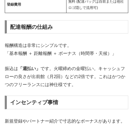
無料 (配達バッグは自前または他社
登録費用
ロゴ隠しで流用可)
配達報酬の仕組み
報酬構造は非常にシンプルです。
「基本報酬 ＋ 距離報酬 ＋ ボーナス（時間帯・天候）」
振込は
「週払い」
です。火曜締めの金曜払い。キャッシュフ
ローの良さが出前館（月2回）などの2倍です。これはかつか
つのフリーランスには神仕様です。
インセンティブ事情
新規登録やパートナー紹介で寸志的なボーナスがあります。