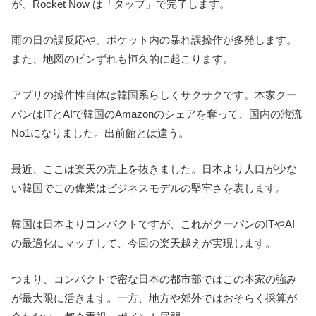
が、Rocket Now は「タップ」で完了します。
雨の日の誤反応や、ポケット内の暴れ誤操作が多発します。
また、地図のピンずれも恒久的に起こります。
アプリの操作性自体は韓国系らしくサクサクです。本家クー
パンはITとAIで韓国のAmazonのシェアを奪って、国内の惣流
No1になりました。出前館とは違う。
最近、ここは楽天の売上を抜きました。日本より人口が少な
い韓国でこの偉業はビジネスモデルの堅牢さを表します。
韓国は日本よりコンパクトですが、これがクーパンのITやAI
の最適化にマッチして、今回の楽天越えが実現します。
つまり、コンパクトで密な日本の都市部ではこの本家の強み
が最大限に活きます。一方、地方や郊外ではおそらく採算が