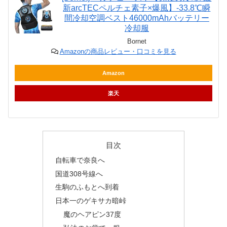
新arcTECペルチェ素子×爆風】-33.8℃瞬
間冷却空調ベスト46000mAhバッテリー
冷却服
Bornet
Amazonの商品レビュー・口コミを見る
Amazon
楽天
目次
自転車で奈良へ
国道308号線へ
生駒のふもとへ到着
日本一のゲキサカ暗峠
魔のヘアピン37度