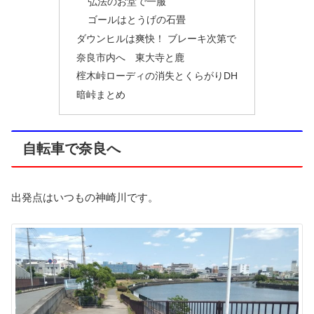
弘法のお堂で一服
ゴールはとうげの石畳
ダウンヒルは爽快！ ブレーキ次第で
奈良市内へ 東大寺と鹿
榁木峠ローディの消失とくらがりDH
暗峠まとめ
自転車で奈良へ
出発点はいつもの神崎川です。