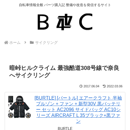
自転車情報全般 パーツ購入記 整備や改造を発信するサイト
ホーム
サイクリング
暗峠ヒルクライム 最強酷道308号線で奈良
へサイクリング
2017.06.04
2022.03.06
[BURTLE] [バートル] エアークラフト 半袖
ブルゾン + ファン + 新型30V 黒バッテリ
ー セット AC2096 サイドバッグ AC10シ
リーズ AIRCRAFT L 35ブラック+黒ファ
ン
BURTLE