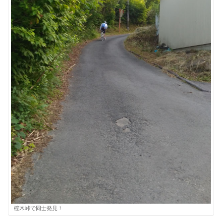
榁木峠で同士発見！