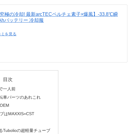
ト【究極の冷却! 最新arcTECペルチェ素子×爆風】-33.8℃瞬
Ahバッテリー 冷却服
コミを見る
目次
で一人前
転車パーツのあれこれ
OEM
はMAXXIS=CST
Tubolioの超軽量チューブ