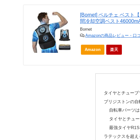
[Bornet] ペルチェ ベス
間冷却空調ベスト46000m
Bornet
Amazonの商品レビュー・口
Amazon
楽天
タイヤとチューブ
ブリジストンの自
自転車パーツは
タイヤとチューブ
最強タイヤR1S
ラテックスを超える