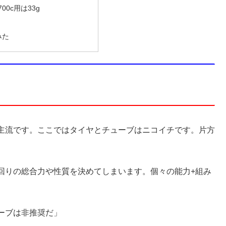
700c用は33g
みた
主流です。ここではタイヤとチューブはニコイチです。片方
回りの総合力や性質を決めてしまいます。個々の能力+組み
ーブは非推奨だ」