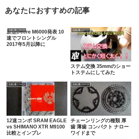
あなたにおすすめの記事
自転車パーツ
自転車パーツ
新型Deore M6000発表 10
速でフロントシングル
2017年5月以降に
ステム交換 35mmのショー
トステムにしてみた
自転車パーツ
自転車パーツ
12速コンポ SRAM EAGLE
チェーンリングの種類 厚
vs SHIMANO XTR M9100
歯 薄歯 コンパクト ナロー
比較とインプレ
ワイドまで