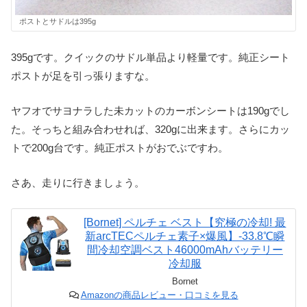
ポストとサドルは395g
395gです。クイックのサドル単品より軽量です。純正シート
ポストが足を引っ張りますな。
ヤフオでサヨナラした未カットのカーボンシートは190gでし
た。そっちと組み合わせれば、320gに出来ます。さらにカッ
トで200g台です。純正ポストがおでぶですわ。
さあ、走りに行きましょう。
[Bornet] ペルチェ ベスト【究極の冷却! 最
新arcTECペルチェ素子×爆風】-33.8℃瞬
間冷却空調ベスト46000mAhバッテリー
冷却服
Bornet
Amazonの商品レビュー・口コミを見る