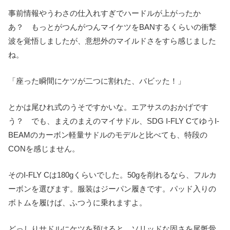
事前情報やうわさの仕入れすぎでハードルが上がったか
あ？ もっとがつんがつんマイケツをBANするくらいの衝撃
波を覚悟しましたが、意想外のマイルドさをすら感じました
ね。
「座った瞬間にケツが二つに割れた、バビッた！」
とかは尾ひれ式のうそですかいな。エアサスのおかげです
う？ でも、まえのまえのマイサドル、SDG I-FLY CてゆうI-
BEAMのカーボン軽量サドルのモデルと比べても、特段の
CONを感じません。
そのI-FLY Cは180gくらいでした。50gを削れるなら、フルカ
ーボンを選びます。服装はジーパン履きです。パッド入りの
ボトムを履けば、ふつうに乗れますよ。
どっしりサドルにケツを預けると、ソリッドな固さを尾骶骨