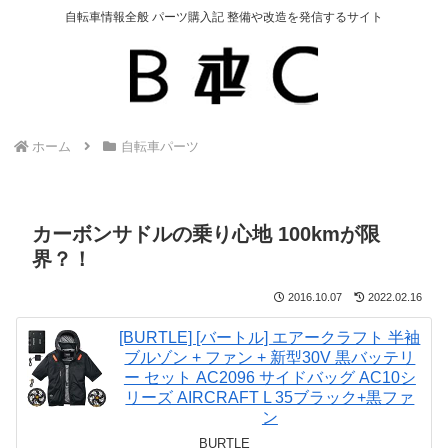
自転車情報全般 パーツ購入記 整備や改造を発信するサイト
ホーム
自転車パーツ
カーボンサドルの乗り心地 100kmが限
界？！
2016.10.07
2022.02.16
[BURTLE] [バートル] エアークラフト 半袖
ブルゾン + ファン + 新型30V 黒バッテリ
ー セット AC2096 サイドバッグ AC10シ
リーズ AIRCRAFT L 35ブラック+黒ファ
ン
BURTLE