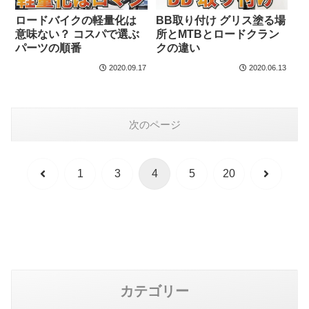
ロードバイクの軽量化は
BB取り付け グリス塗る場
意味ない？ コスパで選ぶ
所とMTBとロードクラン
パーツの順番
クの違い
2020.09.17
2020.06.13
次のページ
前
次
1
3
4
5
20
へ
へ
カテゴリー