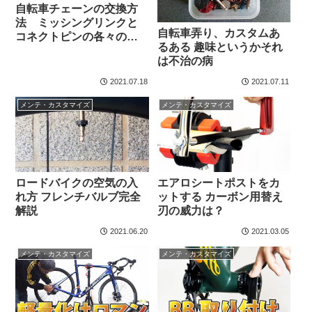
自転車チェーンの交換方
法 ミッシングリンクと
自転車弄り、カスタムあ
コネクトピンの各々の注
るある 趣味というかそれ
意点
は不治の病
2021.07.18
2021.07.11
メンテ・カスタマイズ
メンテ・カスタマイズ
ロードバイクの空気の入
エアロシートポストをカ
れ方 フレンチバルブ完全
ットする カーボン用替え
解説
刃の威力は？
2021.06.20
2021.03.05
メンテ・カスタマイズ
メンテ・カスタマイズ