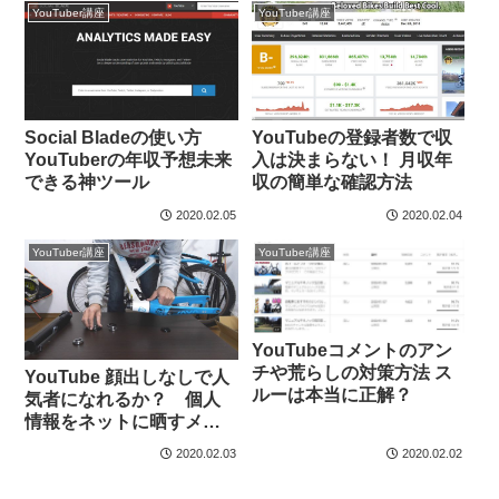
YouTuber講座
YouTuber講座
Social Bladeの使い方
YouTubeの登録者数で収
YouTuberの年収予想未来
入は決まらない！ 月収年
できる神ツール
収の簡単な確認方法
2020.02.05
2020.02.04
YouTuber講座
YouTuber講座
YouTubeコメントのアン
チや荒らしの対策方法 ス
YouTube 顔出しなしで人
ルーは本当に正解？
気者になれるか？ 個人
情報をネットに晒すメリ
ットとデメリット
2020.02.03
2020.02.02