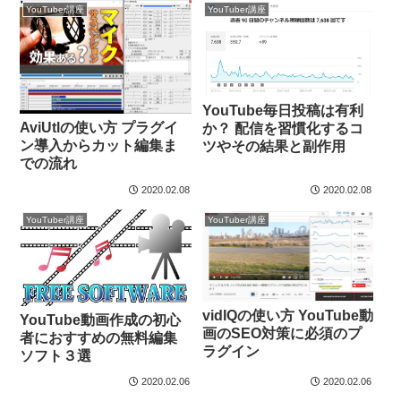
YouTuber講座
YouTuber講座
YouTube毎日投稿は有利
AviUtlの使い方 プラグイ
か？ 配信を習慣化するコ
ン導入からカット編集ま
ツやその結果と副作用
での流れ
2020.02.08
2020.02.08
YouTuber講座
YouTuber講座
vidIQの使い方 YouTube動
YouTube動画作成の初心
画のSEO対策に必須のプ
者におすすめの無料編集
ラグイン
ソフト３選
2020.02.06
2020.02.06