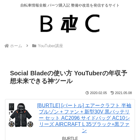
自転車情報全般 パーツ購入記 整備や改造を発信するサイト
ホーム
YouTuber講座
Social Bladeの使い方 YouTuberの年収予
想未来できる神ツール
2020.02.05
2021.05.08
[BURTLE] [バートル] エアークラフト 半袖
ブルゾン + ファン + 新型30V 黒バッテリ
ー セット AC2096 サイドバッグ AC10シ
リーズ AIRCRAFT L 35ブラック+黒ファ
ン
BURTLE