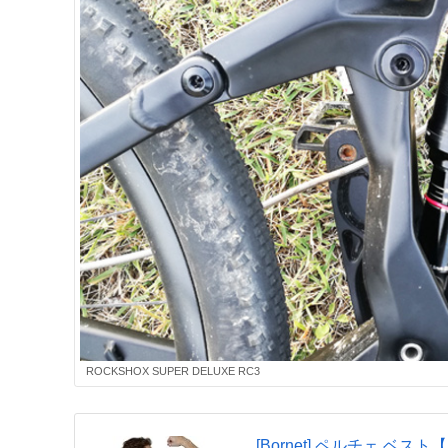
ROCKSHOX SUPER DELUXE RC3
[Bornet] ペルチェ ベス