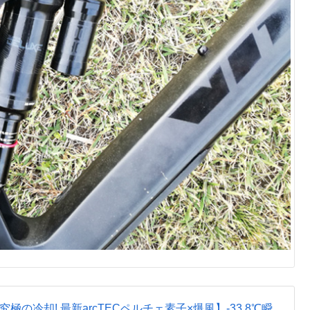
ト【究極の冷却! 最新arcTECペルチェ素子×爆風】-33.8℃瞬