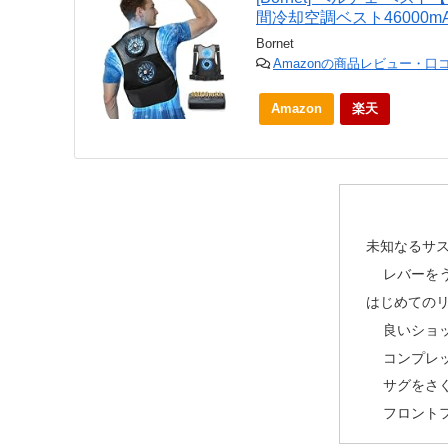
間冷却空調ベスト46000m
Bornet
Amazonの商品レビュー・口
Amazon
楽天
未知なるサ
レバーを
はじめての
良いショ
コンプレ
サグをさ
フロント