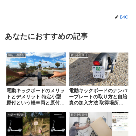
B4C
あなたにおすすめの記事
特定小型原付
特定小型原付
電動キックボードのメリッ
電動キックボードのナンバ
トとデメリット 特定小型
ープレートの取り方と自賠
原付という軽車両と原付の
責の加入方法 取得場所や
はざまより
必要書類を実例で解説
特定小型原付
特定小型原付