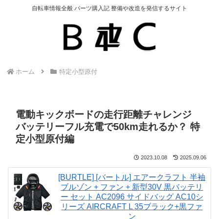
自転車情報全般 パーツ購入記 整備や改造を発信するサイト
ホーム
特定小型原付
電動キックボードの走行距離チャレンジ
バッテリーフル充電で50km走れるか？ 特
定小型原付編
2023.10.08
2025.09.06
[BURTLE] [バートル] エアークラフト 半袖
ブルゾン + ファン + 新型30V 黒バッテリ
ー セット AC2096 サイドバッグ AC10シ
リーズ AIRCRAFT L 35ブラック+黒ファ
ン