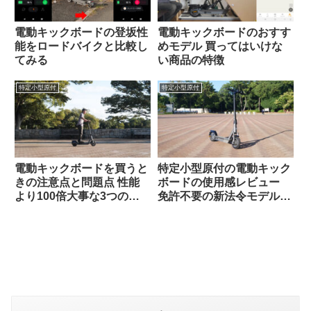
電動キックボードの登坂性
電動キックボードのおすす
能をロードバイクと比較し
めモデル 買ってはいけな
てみる
い商品の特徴
特定小型原付
特定小型原付
電動キックボードを買うと
特定小型原付の電動キック
きの注意点と問題点 性能
ボードの使用感レビュー
より100倍大事な3つのこ
免許不要の新法令モデル
と
YADEA KS6 PROを買っ
てみた