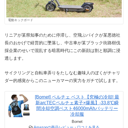
電動キックボード
リニアが某県知事のために停滞し、空飛ぶバイクが某悪徳社
長のおかげで経営的に墜落し、中古車が某ブラック街路樹伐
採企業のせいで混乱する暗黒時代にこの新顔は割と順調に浸
透します。
サイクリングと自転車弄りをたしなむ趣味人のぼくがチャリ
ダー的感覚からこのニューカマーの実力をガチで試します。
[Bornet] ペルチェ ベスト【究極の冷却! 最
新arcTECペルチェ素子×爆風】-33.8℃瞬
間冷却空調ベスト46000mAhバッテリー
冷却服
Bornet
Amazonの商品レビュー・口コミを見る