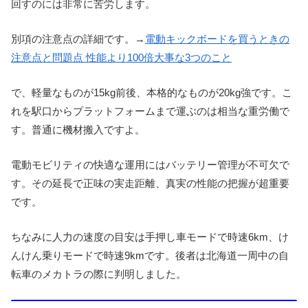
回すのには非常に苦労します。
別項の注意点の詳細です。→
電動キックボードを買うときの
注意点と問題点 性能より100倍大事な3つのこと
で、軽量なものが15kg前後、本格的なものが20kg強です。こ
れを駅口からプラットフォームまで運ぶのは相当な重労働で
す。普通に機材搬入ですよ。
電動モビリティの快適な運用にはバッテリー管理が不可欠で
す。その延長で正味の実走距離、真実の性能の把握が超重要
です。
ちなみに人力の速度の目安は手押し車モードで時速6km、け
んけん乗りモードで時速9kmです。後者は北海道一周中の自
転車のメカトラの際に判明しました。