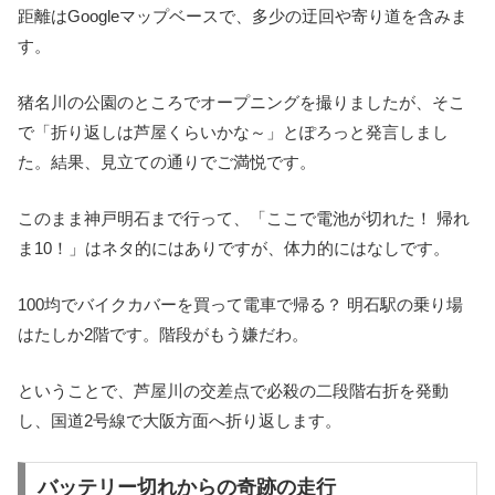
距離はGoogleマップベースで、多少の迂回や寄り道を含みま
す。
猪名川の公園のところでオープニングを撮りましたが、そこ
で「折り返しは芦屋くらいかな～」とぽろっと発言しまし
た。結果、見立ての通りでご満悦です。
このまま神戸明石まで行って、「ここで電池が切れた！ 帰れ
ま10！」はネタ的にはありですが、体力的にはなしです。
100均でバイクカバーを買って電車で帰る？ 明石駅の乗り場
はたしか2階です。階段がもう嫌だわ。
ということで、芦屋川の交差点で必殺の二段階右折を発動
し、国道2号線で大阪方面へ折り返します。
バッテリー切れからの奇跡の走行