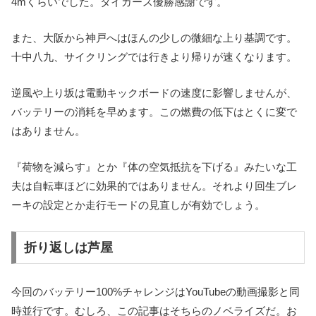
4mくらいでした。タイガース優勝感謝です。
また、大阪から神戸へはほんの少しの微細な上り基調です。
十中八九、サイクリングでは行きより帰りが速くなります。
逆風や上り坂は電動キックボードの速度に影響しませんが、
バッテリーの消耗を早めます。この燃費の低下はとくに変で
はありません。
『荷物を減らす』とか『体の空気抵抗を下げる』みたいな工
夫は自転車ほどに効果的ではありません。それより回生ブレ
ーキの設定とか走行モードの見直しが有効でしょう。
折り返しは芦屋
今回のバッテリー100%チャレンジはYouTubeの動画撮影と同
時並行です。むしろ、この記事はそちらのノベライズだ。お