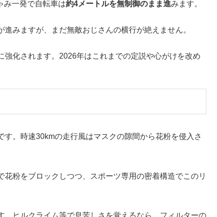
しゃみ一発で自転車は
約4メートルを無制御のまま進
みます。
が進みますが、まだ無敵おじさんの横行が絶えません。
強化されます。2026年はこれまでの定説や心がけを改め
す。時速30kmの走行風はマスクの隙間から花粉を侵入さ
で花粉をブロックしつつ、スポーツ専用の密着構造でこのリ
す。ヒルクライム等で息苦しさを覚えるなら、フィルターの