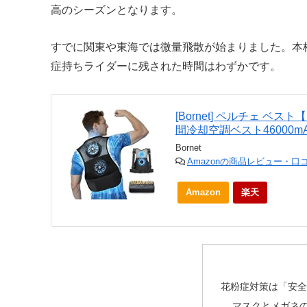
高のシーズンとなります。
すでに関東や東海では微量飛散が始まりました。本
症持ちライダーに残された時間はわずかです。
[Bornet] ペルチェ ベス
間冷却空調ベスト46000m
Bornet
Amazonの商品レビュー・口
Amazon
楽天
花粉症対策は「安全
マスクとメガネ