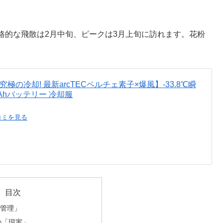
格的な飛散は2月中旬、ピークは3月上旬に訪れます。花粉
ト【究極の冷却! 最新arcTECペルチェ素子×爆風】-33.8℃瞬
Ahバッテリー 冷却服
コミを見る
目次
管理」
の「現実」