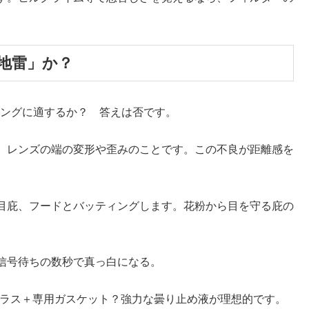
。
「地雷」か？
クリングに適するか？ 答えは否です。
。レンズの端の変形や歪みのことです。この不良が距離感を
目庇、フードとバッティングします。花粉から目を守る庇の
信号待ちの数秒で真っ白になる。
サングラス＋専用ガスケット？強力な曇り止め液が理想的です。